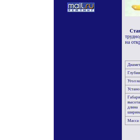
Ста
трудно
на отк
Диамет
Глубина
Угол на
Устано
Габари
высота
длина
ширин
Масса с